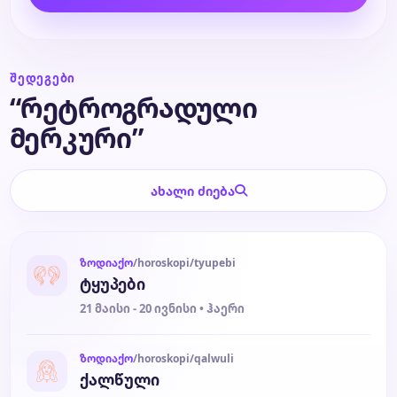
ბლოგი
ᲨᲔᲓᲔᲒᲔᲑᲘ
ტარო
“რეტროგრადული
მერკური”
ახალი ძიება
ზოდიაქო
/horoskopi/tyupebi
ტყუპები
21 მაისი - 20 ივნისი • ჰაერი
ზოდიაქო
/horoskopi/qalwuli
ქალწული