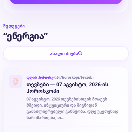
ბლოგი
ᲨᲔᲓᲔᲒᲔᲑᲘ
ტარო
“ენერგია”
ახალი ძიება
დღის ჰოროსკოპი
/horoskopi/tevzebi
თევზები — 07 აგვისტო, 2026-ის
ჰოროსკოპი
07 აგვისტო, 2026 თევზებისთვის მოაქვს
მშვიდი, ინტუიციური და შიგნიდან
გამაძლიერებელი განწყობა. დღე უკეთესად
წარიმართება, თ...