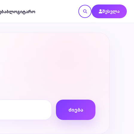
შესვლა
ება
ბლოგი
ტარო
ძიება