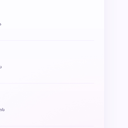
ა
ს
ის