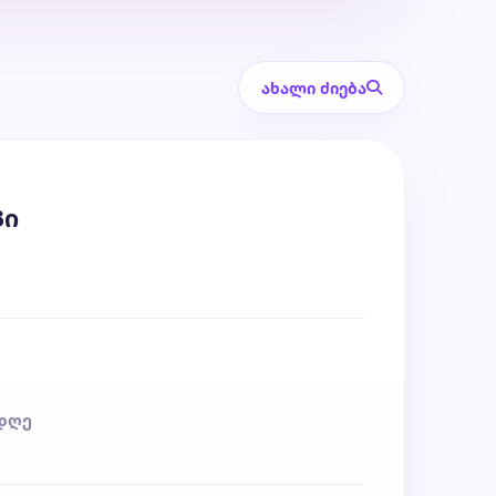
ახალი ძიება
პი
 დღე